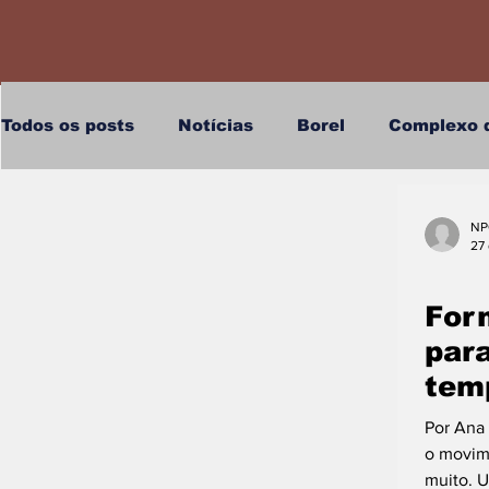
Todos os posts
Notícias
Borel
Complexo 
Ocupações
Fumacê
Formiga
Maré
NP
27
Morro do divino
Santa Marta
Complexo d
For
para
tem
Rio Pequeno
Internacional
São José Ope
Por Ana
o movim
Jacarezinho
Campo Grande
Salgueiro
muito. U